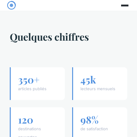
Quelques chiffres
350+
45k
articles publiés
lecteurs mensuels
120
98%
destinations
de satisfaction